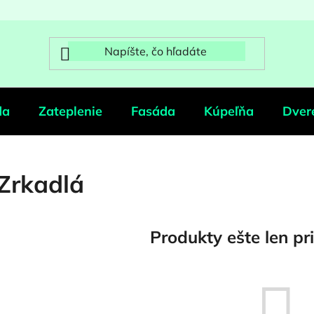
da
Zateplenie
Fasáda
Kúpeľňa
Dver
Zrkadlá
Produkty ešte len pr