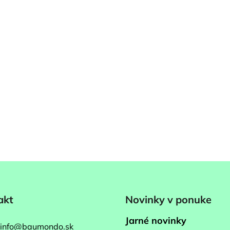
akt
Novinky v ponuke
Jarné novinky
info
@
baumondo.sk