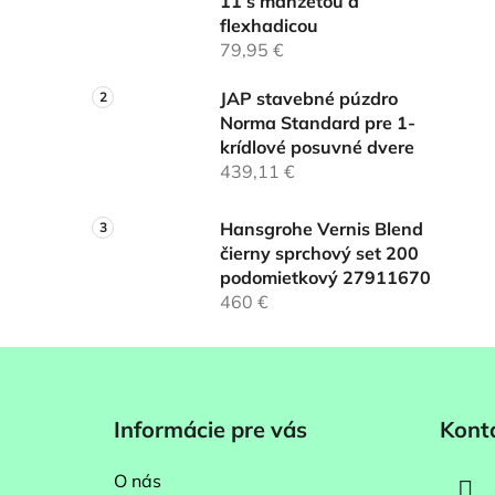
11 s manžetou a
flexhadicou
79,95 €
JAP stavebné púzdro
Norma Standard pre 1-
krídlové posuvné dvere
439,11 €
Hansgrohe Vernis Blend
čierny sprchový set 200
podomietkový 27911670
460 €
Z
á
Informácie pre vás
Kont
p
ä
O nás