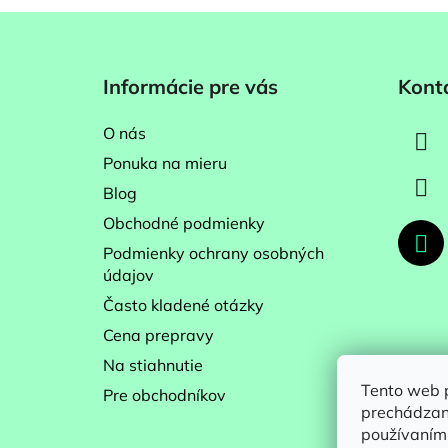
Z
á
Informácie pre vás
Kont
p
ä
O nás
t
Ponuka na mieru
i
Blog
e
Obchodné podmienky
Podmienky ochrany osobných
údajov
Často kladené otázky
Cena prepravy
Na stiahnutie
Tento web p
Pre obchodníkov
prechádzaní
používaním.