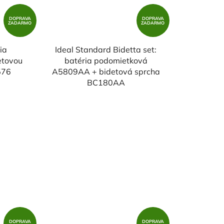
DOPRAVA
DOPRAVA
ZADARMO
ZADARMO
ia
Ideal Standard Bidetta set:
etovou
batéria podomietková
576
A5809AA + bidetová sprcha
BC180AA
DOPRAVA
DOPRAVA