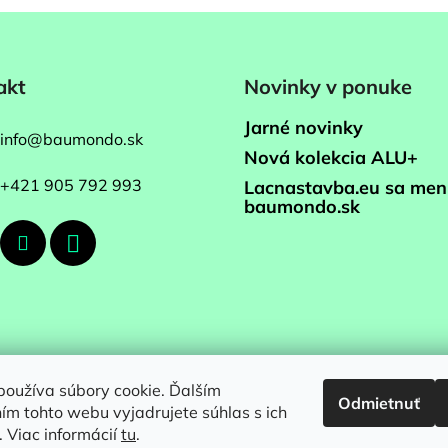
akt
Novinky v ponuke
Jarné novinky
info
@
baumondo.sk
Nová kolekcia ALU+
+421 905 792 993
Lacnastavba.eu sa men
baumondo.sk
oužíva súbory cookie. Ďalším
Odmietnuť
m tohto webu vyjadrujete súhlas s ich
 Viac informácií
tu
.