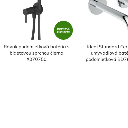
s
p
r
DOPRAVA
ZADARMO
o
d
Ravak podomietková batéria s
Ideal Standard Cer
u
bidetovou sprchou čierna
umývadlová baté
k
X070750
podomietková BD
t
o
v