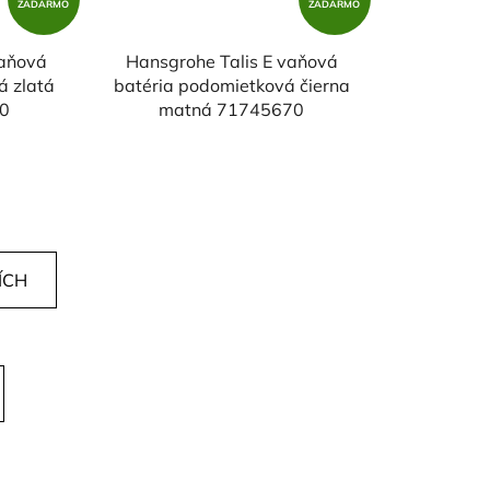
ZADARMO
ZADARMO
vaňová
Hansgrohe Talis E vaňová
á zlatá
batéria podomietková čierna
90
matná 71745670
ÍCH