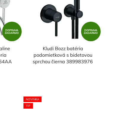
e
p
r
o
DOPRAVA
DOPRAVA
ZADARMO
ZADARMO
d
u
aline
Kludi Bozz batéria
k
ria
podomietková s bidetovou
t
764AA
sprchou čierna 389983976
o
v
NOVINKA
TIP