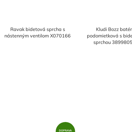
Ravak bidetová sprcha s
Kludi Bozz batér
nástenným ventilom X070166
podomietková s bid
sprchou 389980
DOPRAVA