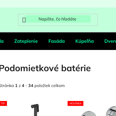
da
Zateplenie
Fasáda
Kúpeľňa
Dver
Podomietkové batérie
Stránka
1
z
4
-
34
položiek celkom
V
TIP
NOVINKA
ý
p