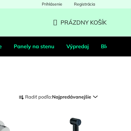
Prihlásenie
Registrácia
PRÁZDNY KOŠÍK
NÁKUPNÝ
KOŠÍK
e
Panely na stenu
Výpredaj
Blog
Po
R
Radiť podľa:
Najpredávanejšie
a
d
e
n
i