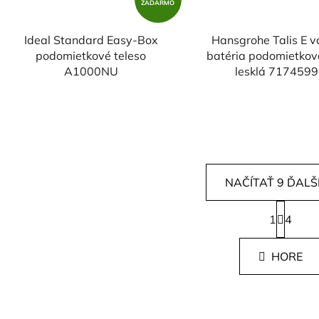
ZADARMO
Ideal Standard Easy-Box
Hansgrohe Talis E 
podomietkové teleso
batéria podomietkov
A1000NU
lesklá 717459
NAČÍTAŤ 9 ĎALŠ
S
1
t
4
O
r
v
á
l
HORE
n
á
k
d
o
v
a
a