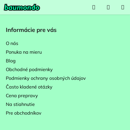
Prejsť
Hľadať
NÁKUP
na
KOŠÍK
obsah
Z
á
Informácie pre vás
p
ä
O nás
t
Ponuka na mieru
i
Blog
e
Obchodné podmienky
Podmienky ochrany osobných údajov
Často kladené otázky
Cena prepravy
Na stiahnutie
Pre obchodníkov