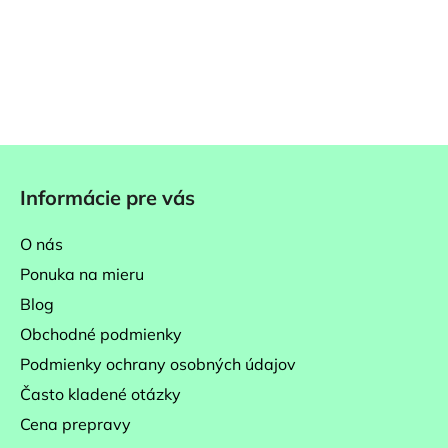
Z
á
Informácie pre vás
p
ä
O nás
t
Ponuka na mieru
i
Blog
e
Obchodné podmienky
Podmienky ochrany osobných údajov
Často kladené otázky
Cena prepravy