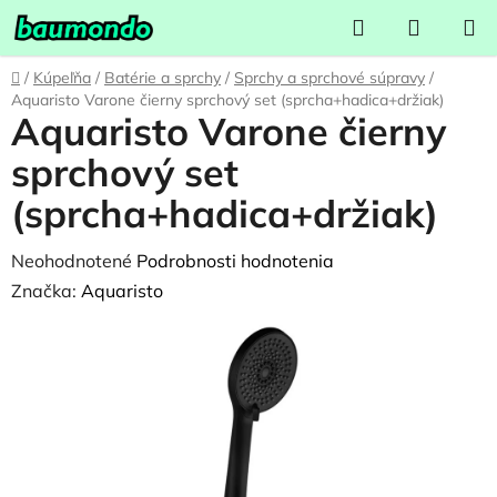
Prejsť
Hľadať
NÁKUP
na
KOŠÍK
obsah
Domov
/
Kúpeľňa
/
Batérie a sprchy
/
Sprchy a sprchové súpravy
/
Aquaristo Varone čierny sprchový set (sprcha+hadica+držiak)
Aquaristo Varone čierny
sprchový set
(sprcha+hadica+držiak)
Priemerné
Neohodnotené
Podrobnosti hodnotenia
hodnotenie
Značka:
Aquaristo
produktu
je
0,0
z
5
hviezdičiek.