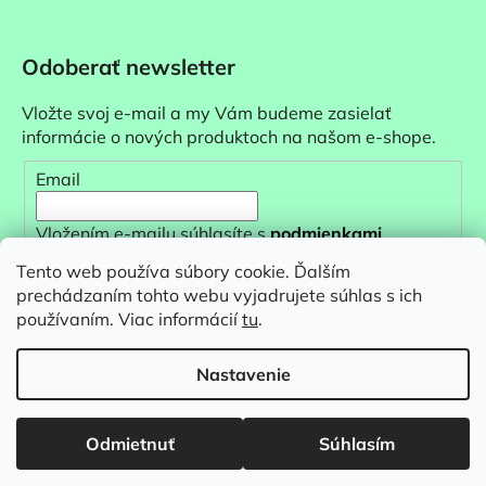
Odoberať newsletter
Vložte svoj e-mail a my Vám budeme zasielať
informácie o nových produktoch na našom e-shope.
Email
Vložením e-mailu súhlasíte s
podmienkami
ochrany osobných údajov
Tento web používa súbory cookie. Ďalším
prechádzaním tohto webu vyjadrujete súhlas s ich
PRIHLÁSIŤ SA
používaním. Viac informácií
tu
.
Nastavenie
Odmietnuť
Súhlasím
Vytvoril Shoptet
&
Copyright 2026
baumondo
. Všetky práva vyhradené.