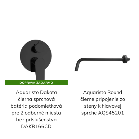
DOPRAVA ZADARMO
Aquaristo Dakota
Aquaristo Round
čierna sprchová
čierne pripojenie zo
batéria podomietková
steny k hlavovej
pre 2 odberné miesta
sprche AQS45201
bez príslušenstva
DAKB166CD