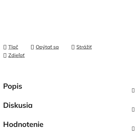
Tlač
Opýtať sa
Strážiť
Zdieľať
Popis
Diskusia
Hodnotenie