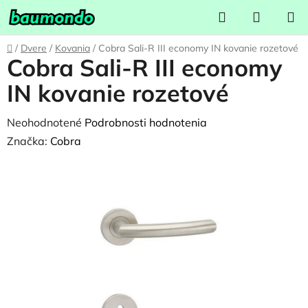
Prejsť
Hľadať
NÁKUP
na
KOŠÍK
obsah
Domov
/
Dvere
/
Kovania
/
Cobra Sali-R III economy IN kovanie rozetové
Cobra Sali-R III economy
IN kovanie rozetové
Priemerné
Neohodnotené
Podrobnosti hodnotenia
hodnotenie
Značka:
Cobra
produktu
je
0,0
z
5
hviezdičiek.