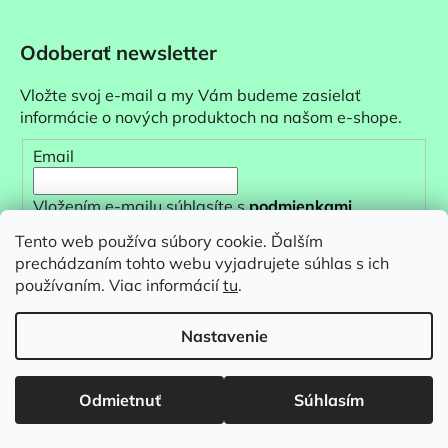
Odoberať newsletter
Vložte svoj e-mail a my Vám budeme zasielať
informácie o nových produktoch na našom e-shope.
Email
Vložením e-mailu súhlasíte s
podmienkami
ochrany osobných údajov
Tento web používa súbory cookie. Ďalším
prechádzaním tohto webu vyjadrujete súhlas s ich
PRIHLÁSIŤ SA
používaním. Viac informácií
tu
.
Nastavenie
Odmietnuť
Súhlasím
Vytvoril Shoptet
&
Copyright 2026
baumondo
. Všetky práva vyhradené.