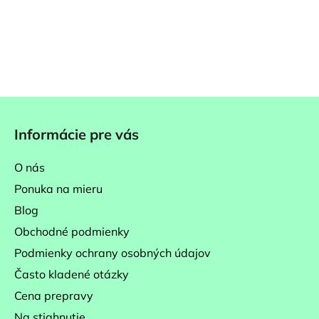
Z
á
Informácie pre vás
p
ä
O nás
t
Ponuka na mieru
i
Blog
e
Obchodné podmienky
Podmienky ochrany osobných údajov
Často kladené otázky
Cena prepravy
Na stiahnutie