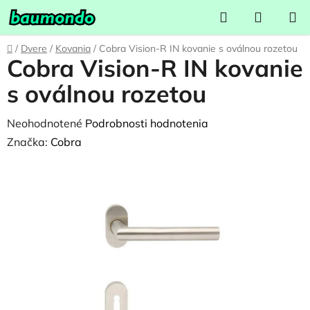
Prejsť
Hľadať
NÁKUP
na
KOŠÍK
obsah
Domov
/
Dvere
/
Kovania
/
Cobra Vision-R IN kovanie s oválnou rozetou
Cobra Vision-R IN kovanie
s oválnou rozetou
Priemerné
Neohodnotené
Podrobnosti hodnotenia
hodnotenie
Značka:
Cobra
produktu
je
0,0
z
5
hviezdičiek.