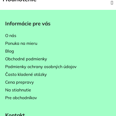
Z
á
Informácie pre vás
p
ä
O nás
t
Ponuka na mieru
i
Blog
e
Obchodné podmienky
Podmienky ochrany osobných údajov
Často kladené otázky
Cena prepravy
Na stiahnutie
Pre obchodníkov
Kontakt