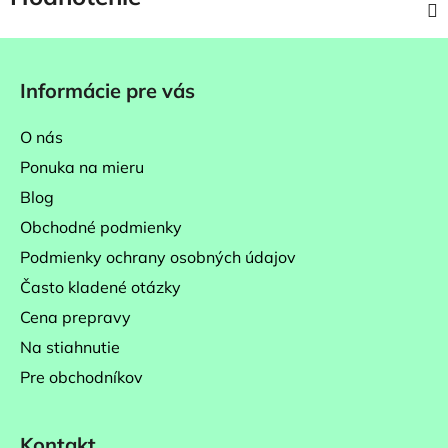
Z
á
Informácie pre vás
p
ä
O nás
t
Ponuka na mieru
i
Blog
e
Obchodné podmienky
Podmienky ochrany osobných údajov
Často kladené otázky
Cena prepravy
Na stiahnutie
Pre obchodníkov
Kontakt