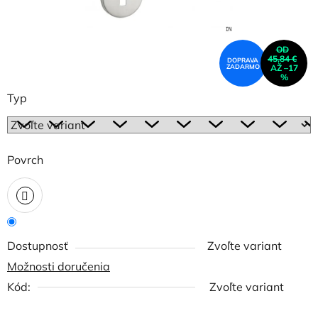
OD
45,84 €
DOPRAVA
ZADARMO
AŽ –17
%
Typ
Povrch
Dostupnosť
Zvoľte variant
Možnosti doručenia
Kód:
Zvoľte variant