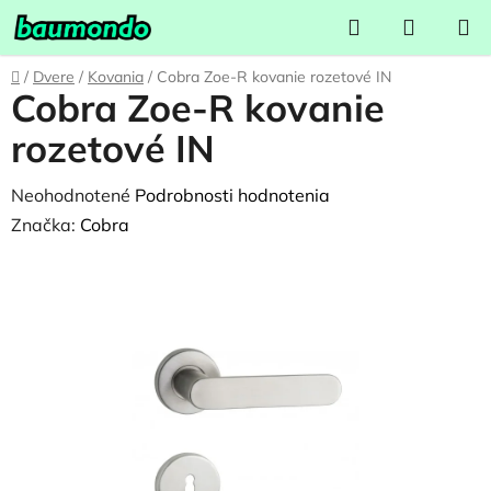
Prejsť
Hľadať
NÁKUP
na
KOŠÍK
obsah
Domov
/
Dvere
/
Kovania
/
Cobra Zoe-R kovanie rozetové IN
Cobra Zoe-R kovanie
rozetové IN
Priemerné
Neohodnotené
Podrobnosti hodnotenia
hodnotenie
Značka:
Cobra
produktu
je
0,0
z
5
hviezdičiek.