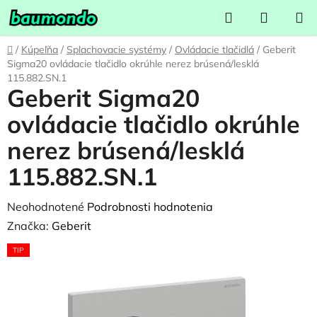
Prejsť
Hľadať
NÁKUP
na
KOŠÍK
obsah
Domov
/
Kúpeľňa
/
Splachovacie systémy
/
Ovládacie tlačidlá
/
Geberit
Sigma20 ovládacie tlačidlo okrúhle nerez brúsená/lesklá
115.882.SN.1
Geberit Sigma20
ovládacie tlačidlo okrúhle
nerez brúsená/lesklá
115.882.SN.1
Priemerné
Neohodnotené
Podrobnosti hodnotenia
hodnotenie
Značka:
Geberit
produktu
TIP
je
0,0
z