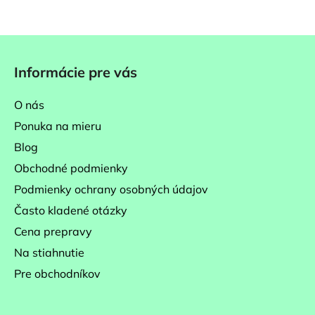
Z
á
Informácie pre vás
p
ä
O nás
t
Ponuka na mieru
i
Blog
e
Obchodné podmienky
Podmienky ochrany osobných údajov
Často kladené otázky
Cena prepravy
Na stiahnutie
Pre obchodníkov