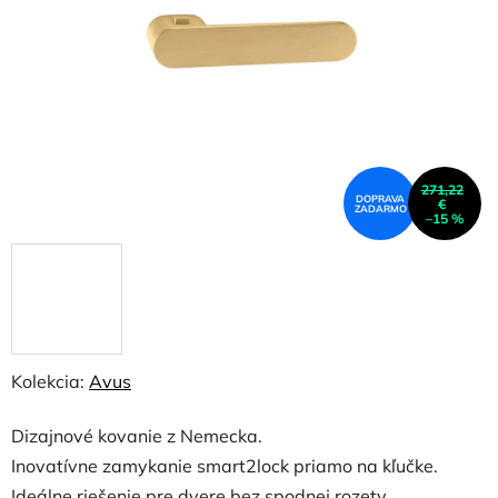
hviezdičiek.
271,22
DOPRAVA
€
ZADARMO
–15 %
Kolekcia:
Avus
Dizajnové kovanie z Nemecka.
Inovatívne zamykanie smart2lock priamo na kľučke.
Ideálne riešenie pre dvere bez spodnej rozety.