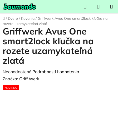
Prejsť
Hľadať
NÁKUP
na
KOŠÍK
obsah
Domov
/
Dvere
/
Kovania
/
Griffwerk Avus One smart2lock kľučka na
rozete uzamykateľná zlatá
Griffwerk Avus One
smart2lock kľučka na
rozete uzamykateľná
zlatá
Priemerné
Neohodnotené
Podrobnosti hodnotenia
hodnotenie
Značka:
Griff Werk
produktu
NOVINKA
je
0,0
z
5