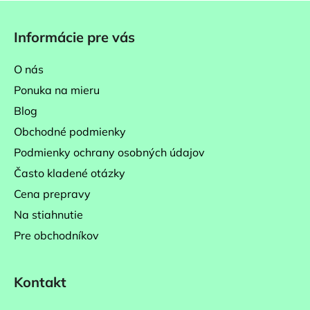
Z
á
Informácie pre vás
p
ä
O nás
t
Ponuka na mieru
i
Blog
e
Obchodné podmienky
Podmienky ochrany osobných údajov
Často kladené otázky
Cena prepravy
Na stiahnutie
Pre obchodníkov
Kontakt