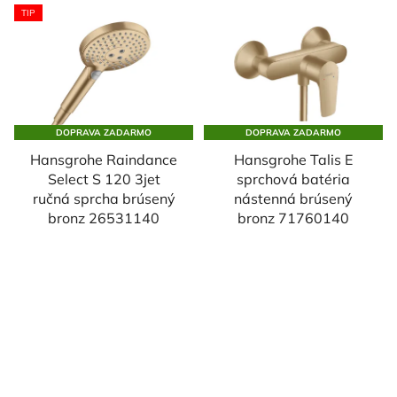
TIP
DOPRAVA ZADARMO
DOPRAVA ZADARMO
Hansgrohe Raindance
Hansgrohe Talis E
Select S 120 3jet
sprchová batéria
ručná sprcha brúsený
nástenná brúsený
bronz 26531140
bronz 71760140