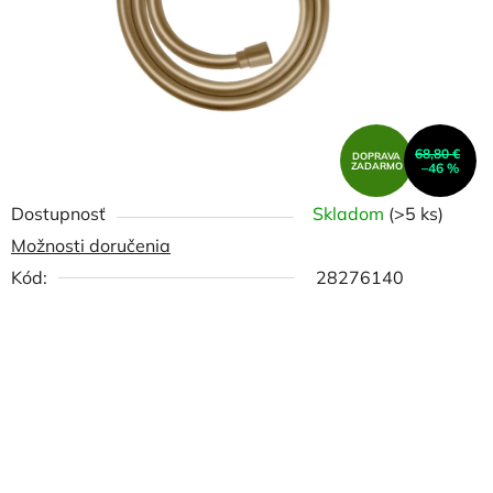
68,80 €
DOPRAVA
ZADARMO
–46 %
Dostupnosť
Skladom
(>5 ks)
Možnosti doručenia
Kód:
28276140