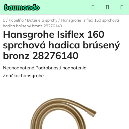
Prejsť
Hľadať
NÁKUP
na
KOŠÍK
obsah
Domov
/
Kúpeľňa
/
Batérie a sprchy
/
Hansgrohe Isiflex 160 sprchová
hadica brúsený bronz 28276140
Hansgrohe Isiflex 160
sprchová hadica brúsený
bronz 28276140
Priemerné
Neohodnotené
Podrobnosti hodnotenia
hodnotenie
Značka:
hansgrohe
produktu
je
0,0
z
5
hviezdičiek.