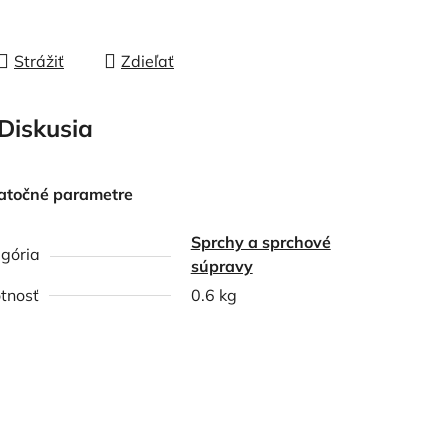
Strážiť
Zdieľať
Diskusia
atočné parametre
Sprchy a sprchové
gória
súpravy
tnosť
0.6 kg