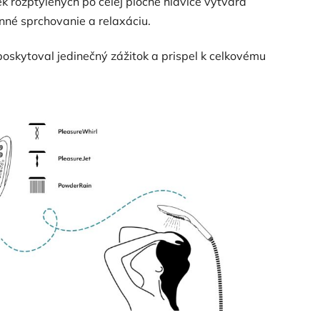
k rozptýlených po celej ploche hlavice vytvára
nné sprchovanie a relaxáciu.
poskytoval jedinečný zážitok a prispel k celkovému