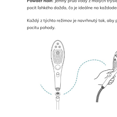
Powder Rain
:
Jemný prúd vody z malých trysie
pocit ľahkého dažďa, čo je ideálne na každode
Každý z týchto režimov je navrhnutý tak, aby 
pocitu pohody.