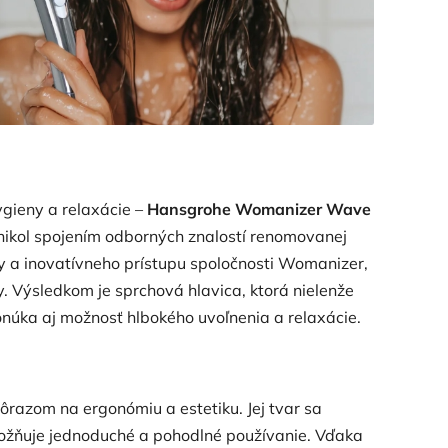
ygieny a relaxácie –
Hansgrohe Womanizer Wave
nikol spojením odborných znalostí renomovanej
ky a inovatívneho prístupu spoločnosti Womanizer,
y.
Výsledkom je sprchová hlavica, ktorá nielenže
núka aj možnosť hlbokého uvoľnenia a relaxácie.
razom na ergonómiu a estetiku.
Jej tvar sa
ožňuje jednoduché a pohodlné používanie.
Vďaka