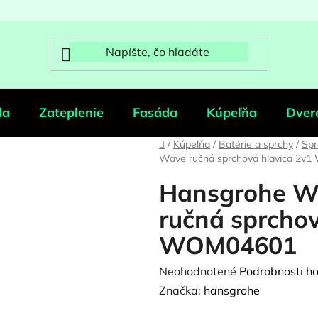
da
Zateplenie
Fasáda
Kúpeľňa
Dver
Domov
/
Kúpeľňa
/
Batérie a sprchy
/
Spr
Wave ručná sprchová hlavica 2v
Hansgrohe W
ručná sprchov
WOM04601
Priemerné
Neohodnotené
Podrobnosti h
hodnotenie
Značka:
hansgrohe
produktu