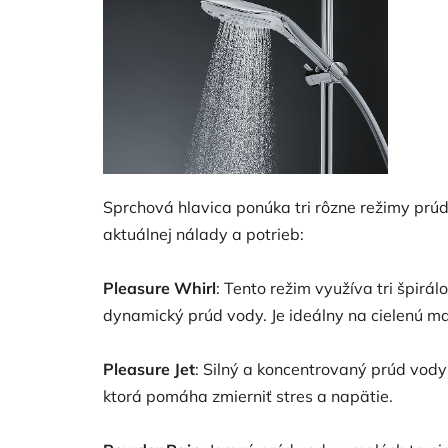
Sprchová hlavica ponúka tri rôzne režimy prú
aktuálnej nálady a potrieb:
Pleasure Whirl
:
Tento režim využíva tri špirál
dynamický prúd vody.
Je ideálny na cielenú m
Pleasure Jet
:
Silný a koncentrovaný prúd vody 
ktorá pomáha zmierniť stres a napätie.