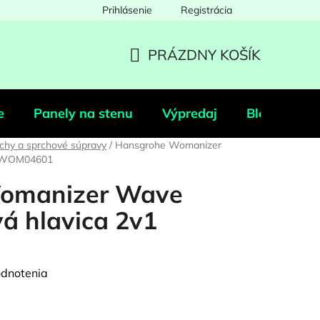
Prihlásenie
Registrácia
PRÁZDNY KOŠÍK
NÁKUPNÝ
KOŠÍK
e
Panely na stenu
Výpredaj
Blog
Po
chy a sprchové súpravy
/
Hansgrohe Womanizer
1 WOM04601
omanizer Wave
á hlavica 2v1
odnotenia