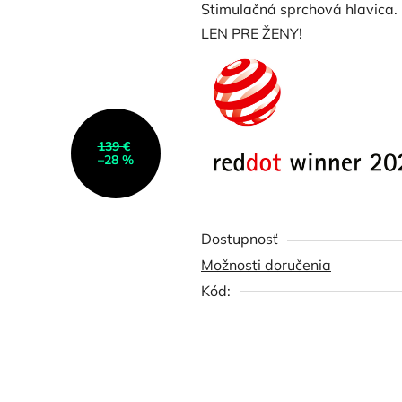
Stimulačná sprchová hlavica.
je
LEN PRE ŽENY!
0,0
z
5
hviezdičiek.
139 €
–28 %
Dostupnosť
Možnosti doručenia
Kód: