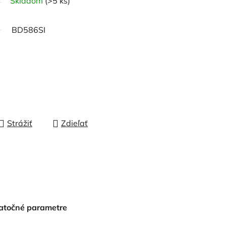
Skladom
(>5 ks)
BD586SI
Strážiť
Zdieľať
a
atočné parametre