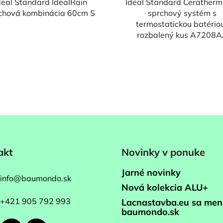
deal Standard IdealRain
Ideal Standard Cerather
chová kombinácia 60cm S
sprchový systém s
termostatickou batério
rozbalený kus A7208
akt
Novinky v ponuke
Jarné novinky
info
@
baumondo.sk
Nová kolekcia ALU+
+421 905 792 993
Lacnastavba.eu sa men
baumondo.sk