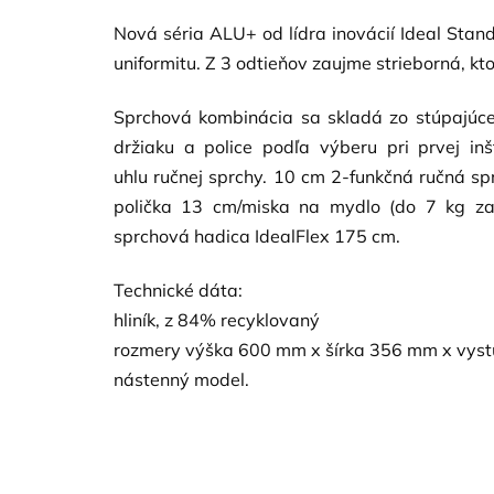
Nová séria ALU+ od lídra inovácií Ideal Stan
uniformitu. Z 3 odtieňov zaujme strieborná
, kt
Sprchová kombinácia sa skladá zo stúpajúcej
držiaku a police podľa výberu pri prvej inš
uhlu ručnej sprchy. 10 cm 2-funkčná ručná s
polička 13 cm/miska na mydlo (do 7 kg zať
sprchová hadica IdealFlex 175 cm.
Technické dáta:
hliník, z 84% recyklovaný
rozmery výška 600 mm x šírka 356 mm x vys
nástenný model.