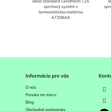
Ideal Standard Ceratherm T25
I
sprchový systém s
spr
termostatickou batériou
A7208AA
Z
á
Informácie pre vás
Kont
p
ä
O nás
t
Ponuka na mieru
i
Blog
e
Obchodné podmienky