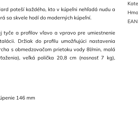
Kate
dard poteší každého, kto v kúpeľni nehľadá nudu a
Hmo
orá sa skvele hodí do moderných kúpeľní.
EAN
 tyče a profilov vľavo a vpravo pre umiestnenie
talácii. Držiak do profilu umožňujúci nastavenia
prcha s obmedzovačom prietoku vody 8l/min, malá
aženia), veľká polička 20,8 cm (nosnosť 7 kg),
túpenie 146 mm