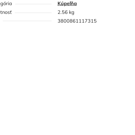
gória
Kúpeľňa
tnosť
2.56 kg
3800861117315