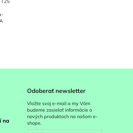
m T25
u-
AA
Odoberať newsletter
Vložte svoj e-mail a my Vám
budeme zasielať informácie o
nových produktoch na našom e-
í na
shope.