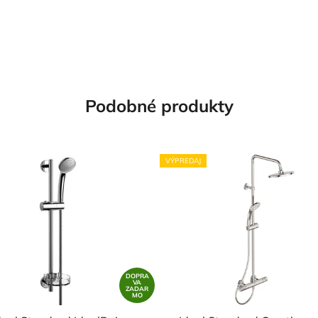
Podobné produkty
VÝPREDAJ
DOPRA
VA
ZADAR
MO