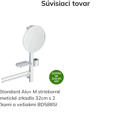
Súvisiaci tovar
DOPRA
VA
ZADAR
MO
 Standard Alu+ M strieborné
metické zrkadlo 32cm s 2
ičkami a vešiakmi BD588SI