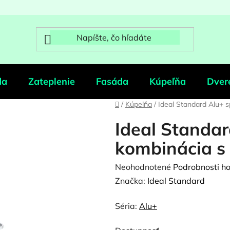
da
Zateplenie
Fasáda
Kúpeľňa
Dver
Domov
/
Kúpeľňa
/
Ideal Standard Alu+ 
Ideal Standa
kombinácia s
Priemerné
Neohodnotené
Podrobnosti h
hodnotenie
Značka:
Ideal Standard
produktu
Séria:
Alu+
je
0,0