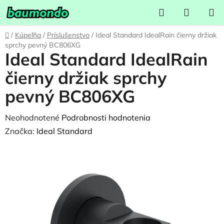
Prejsť
Hľadať
NÁKUP
na
KOŠÍK
obsah
Domov
/
Kúpeľňa
/
Príslušenstvo
/
Ideal Standard IdealRain čierny držiak
sprchy pevný BC806XG
Ideal Standard IdealRain
čierny držiak sprchy
pevný BC806XG
Priemerné
Neohodnotené
Podrobnosti hodnotenia
hodnotenie
Značka:
Ideal Standard
produktu
je
0,0
z
5
hviezdičiek.