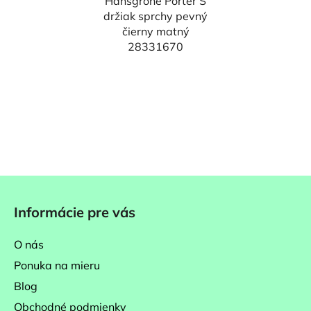
Hansgrohe Porter S
držiak sprchy pevný
čierny matný
28331670
Z
á
Informácie pre vás
p
ä
O nás
t
Ponuka na mieru
i
Blog
e
Obchodné podmienky