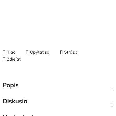
Tlač
Opýtať sa
Strážiť
Zdieľať
Popis
Diskusia