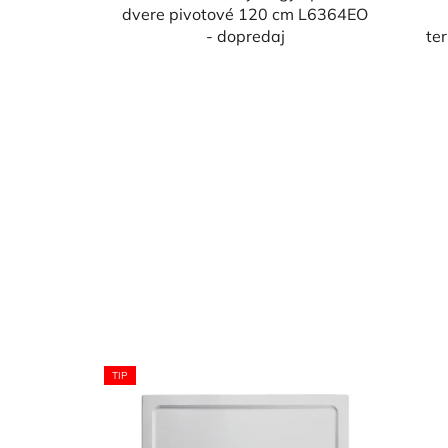
dvere pivotové 120 cm L6364EO
- dopredaj
te
TIP