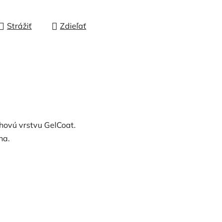
Strážiť
Zdieľať
a
hovú vrstvu GelCoat.
na.