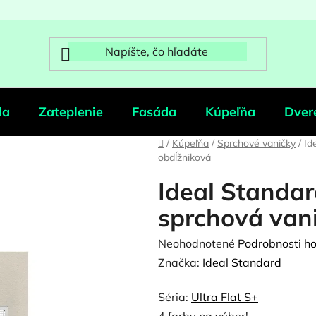
da
Zateplenie
Fasáda
Kúpeľňa
Dver
Domov
/
Kúpeľňa
/
Sprchové vaničky
/
Id
obdĺžniková
Ideal Standar
sprchová van
Priemerné
Neohodnotené
Podrobnosti h
hodnotenie
Značka:
Ideal Standard
produktu
Séria:
Ultra Flat S+
je