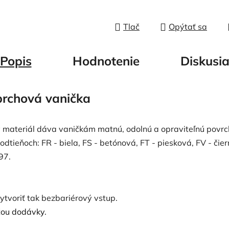
Tlač
Opýtať sa
Popis
Hodnotenie
Diskusi
sprchová vanička
ný materiál dáva vaničkám matnú, odolnú a opraviteľnú povrc
tieňoch: FR - biela, FS - betónová, FT - piesková, FV - čier
97.
tvoriť tak bezbariérový vstup.
ou dodávky.