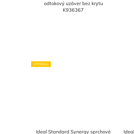
odtokový uzáver bez krytu
K936367
VÝPREDAJ
Ideal Standard Synergy sprchové
Idea