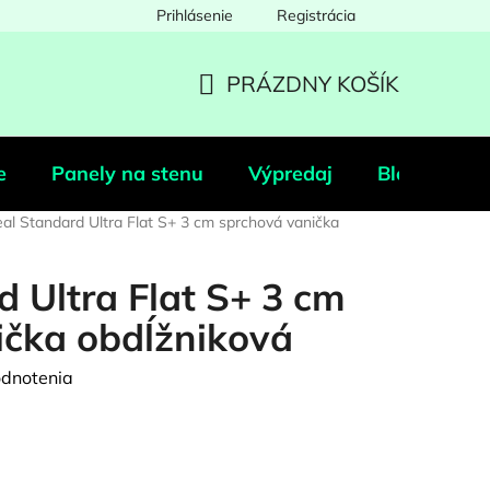
Prihlásenie
Registrácia
PRÁZDNY KOŠÍK
NÁKUPNÝ
KOŠÍK
e
Panely na stenu
Výpredaj
Blog
Po
eal Standard Ultra Flat S+ 3 cm sprchová vanička
d Ultra Flat S+ 3 cm
ička obdĺžniková
odnotenia