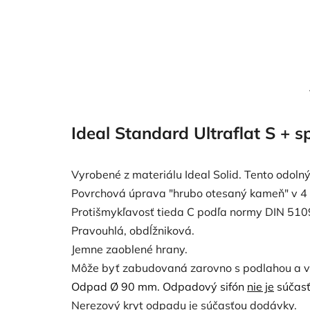
Ideal Standard Ultraflat S + 
Vyrobené z materiálu Ideal Solid. Tento odol
Povrchová úprava "hrubo otesaný kameň" v 4 od
Protišmykľavosť tieda C podľa normy DIN 510
Pravouhlá, obdĺžniková.
Jemne zaoblené hrany.
Môže byť zabudovaná zarovno s podlahou a vy
Odpad Ø 90 mm. Odpadový sifón
nie je
súčasť
Nerezový kryt odpadu
je
súčasťou dodávky.