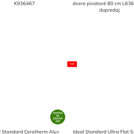
K936467
dvere pivotové 80 cm L63
dopredaj
TIP
DOPRA
VA
ZADAR
MO
l Standard Ceratherm Alu+
Ideal Standard Ultra Flat S