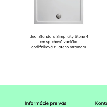
Ideal Standard Simplicity Stone 4
cm sprchová vanička
obdĺžniková z liateho mramoru
Z
á
Informácie pre vás
Kont
p