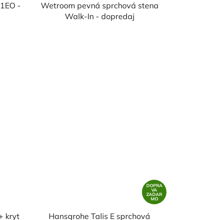
61EO -
Wetroom pevná sprchová stena
Walk-In - dopredaj
DOPRA
VA
ZADAR
MO
+ kryt
Hansgrohe Talis E sprchová