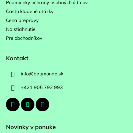
v
Podmienky ochrany osobných údajov
ý
Často kladené otázky
p
Cena prepravy
i
s
Na stiahnutie
u
Pre obchodníkov
Kontakt
info
@
baumondo.sk
+421 905 792 993
Novinky v ponuke