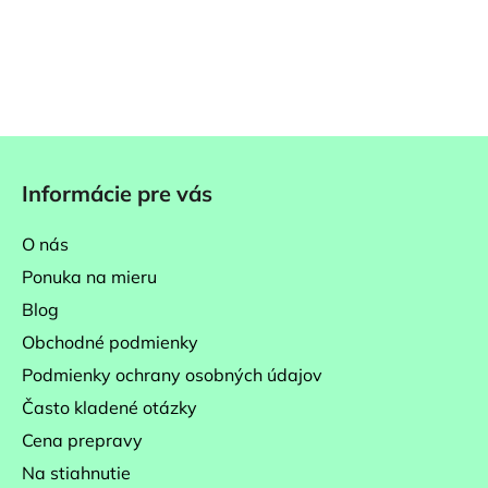
Z
á
Informácie pre vás
p
ä
O nás
t
Ponuka na mieru
i
Blog
e
Obchodné podmienky
Podmienky ochrany osobných údajov
Často kladené otázky
Cena prepravy
Na stiahnutie