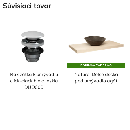
Súvisiaci tovar
DOPRAVA ZADARMO
Rak zátka k umývadlu
Naturel Dolce doska
click-clack biela lesklá
pod umývadlo agát
DUO000