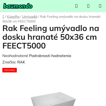
Prejsť
Hľadať
NÁKUP
na
KOŠÍK
obsah
Domov
/
Kúpeľňa
/
Umývadlá
/
Rak Feeling umývadlo na dosku hranaté
50x36 cm FEECT5000
Rak Feeling umývadlo na
dosku hranaté 50x36 cm
FEECT5000
Priemerné
Neohodnotené
Podrobnosti hodnotenia
hodnotenie
Značka:
RAK
produktu
NOVINKA
je
0,0
z
5
hviezdičiek.