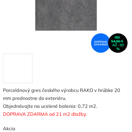
OD
54,60 €
DOPRAVA
ZADARMO
AŽ –33
%
Porcelánový gres českého výrobcu RAKO v hrúbke 20
mm prednostne do exteriéru.
Objednávajte na ucelené balenia: 0,72 m2.
DOPRAVA ZDARMA od 21 m2 dlažby.
Akcia