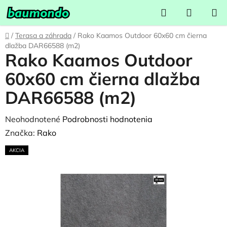
Prejsť
Hľadať
NÁKUP
na
KOŠÍK
obsah
Domov
/
Terasa a záhrada
/
Rako Kaamos Outdoor 60x60 cm čierna
dlažba DAR66588 (m2)
Rako Kaamos Outdoor
60x60 cm čierna dlažba
DAR66588 (m2)
Priemerné
Neohodnotené
Podrobnosti hodnotenia
hodnotenie
Značka:
Rako
produktu
AKCIA
je
0,0
z
5
hviezdičiek.