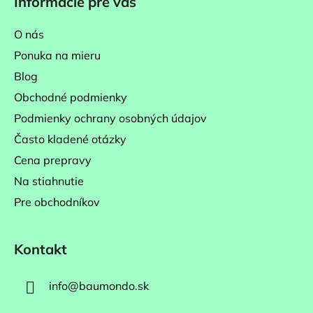
Informácie pre vás
p
ä
O nás
t
Ponuka na mieru
i
Blog
e
Obchodné podmienky
Podmienky ochrany osobných údajov
Často kladené otázky
Cena prepravy
Na stiahnutie
Pre obchodníkov
Kontakt
info
@
baumondo.sk