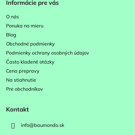
Informácie pre vás
p
ä
O nás
t
Ponuka na mieru
i
Blog
e
Obchodné podmienky
Podmienky ochrany osobných údajov
Často kladené otázky
Cena prepravy
Na stiahnutie
Pre obchodníkov
Kontakt
info
@
baumondo.sk