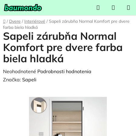
Prejsť
Hľadať
NÁKUP
na
KOŠÍK
obsah
Domov
/
Dvere
/
Interiérové
/
Sapeli zárubňa Normal Komfort pre dvere
farba biela hladká
Sapeli zárubňa Normal
Komfort pre dvere farba
biela hladká
Priemerné
Neohodnotené
Podrobnosti hodnotenia
hodnotenie
Značka:
Sapeli
produktu
je
0,0
z
5
hviezdičiek.