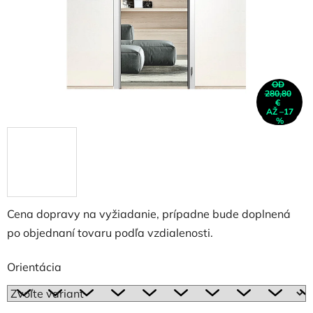
OD
280,80
€
AŽ –17
%
Cena dopravy na vyžiadanie, prípadne bude doplnená
po objednaní tovaru podľa vzdialenosti.
Orientácia