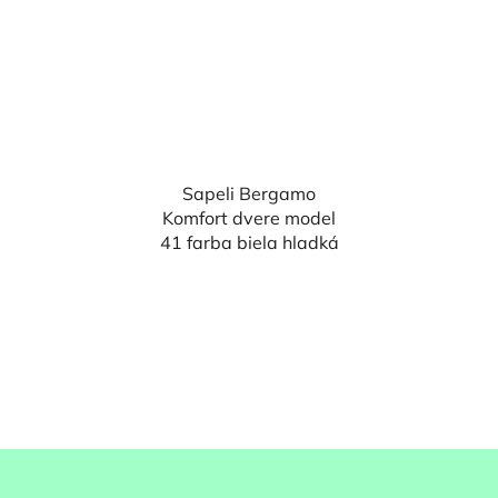
Sapeli Bergamo
Komfort dvere model
41 farba biela hladká
Z
á