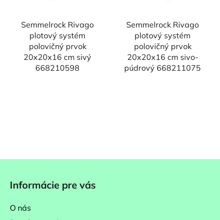
Semmelrock Rivago
Semmelrock Rivago
plotový systém
plotový systém
polovičný prvok
polovičný prvok
20x20x16 cm sivý
20x20x16 cm sivo-
668210598
púdrový 668211075
Z
á
Informácie pre vás
p
ä
O nás
t