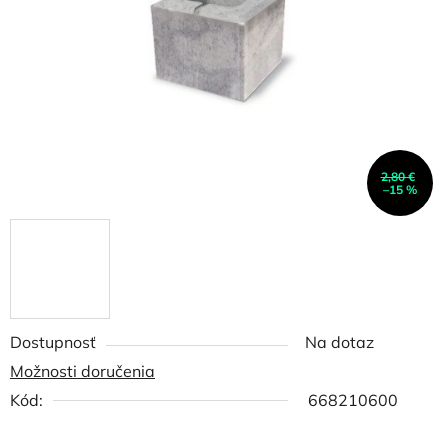
hviezdičiek.
2,80 €
–15 %
Dostupnosť
Na dotaz
Možnosti doručenia
Kód:
668210600