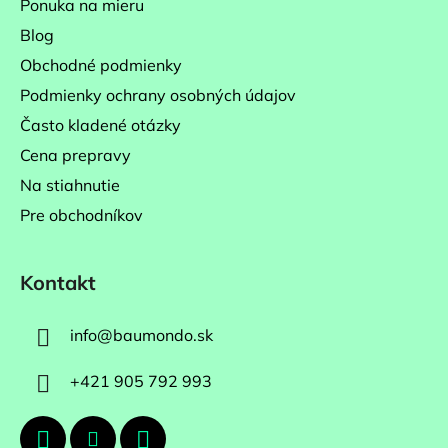
Ponuka na mieru
i
Blog
e
Obchodné podmienky
Podmienky ochrany osobných údajov
Často kladené otázky
Cena prepravy
Na stiahnutie
Pre obchodníkov
Kontakt
info
@
baumondo.sk
+421 905 792 993