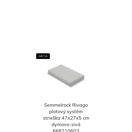
AKCIA
Semmelrock Rivago
plotový systém
strieška 47x27x5 cm
dymovo-sivá
668210603