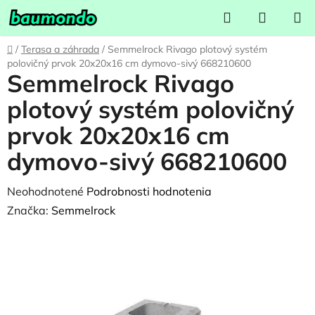
Prejsť
Hľadať
NÁKUP
na
KOŠÍK
obsah
Domov
/
Terasa a záhrada
/
Semmelrock Rivago plotový systém
polovičný prvok 20x20x16 cm dymovo-sivý 668210600
Semmelrock Rivago
plotový systém polovičný
prvok 20x20x16 cm
dymovo-sivý 668210600
Priemerné
Neohodnotené
Podrobnosti hodnotenia
hodnotenie
Značka:
Semmelrock
produktu
je
0,0
z
5