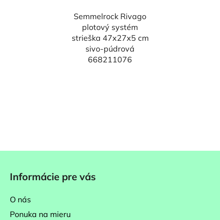
Semmelrock Rivago
plotový systém
strieška 47x27x5 cm
sivo-púdrová
668211076
Z
á
Informácie pre vás
p
ä
O nás
t
Ponuka na mieru