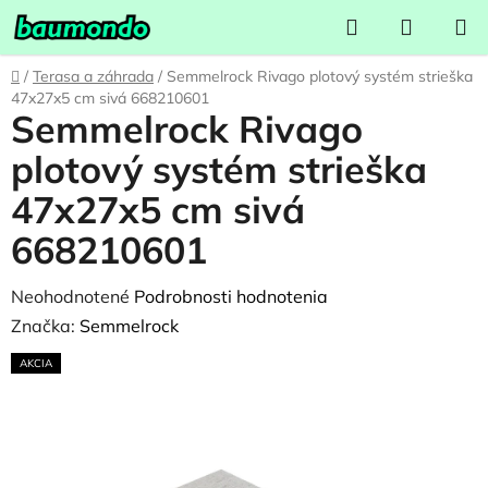
Prejsť
Hľadať
NÁKUP
na
KOŠÍK
obsah
Domov
/
Terasa a záhrada
/
Semmelrock Rivago plotový systém strieška
47x27x5 cm sivá 668210601
Semmelrock Rivago
plotový systém strieška
47x27x5 cm sivá
668210601
Priemerné
Neohodnotené
Podrobnosti hodnotenia
hodnotenie
Značka:
Semmelrock
produktu
AKCIA
je
0,0
z
5