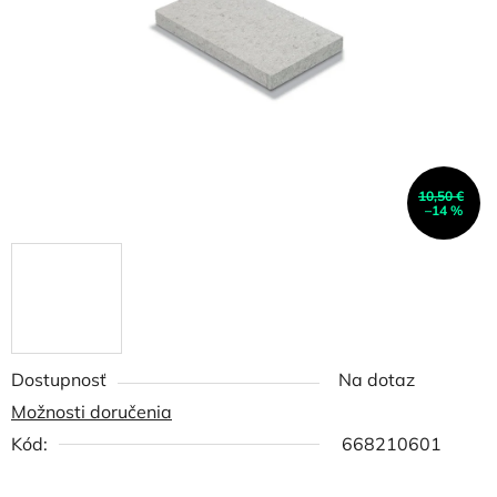
hviezdičiek.
10,50 €
–14 %
Dostupnosť
Na dotaz
Možnosti doručenia
Kód:
668210601