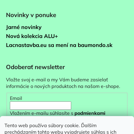
Novinky v ponuke
Jarné novinky
Nová kolekcia ALU+
Lacnastavba.eu sa mení na baumondo.sk
Odoberať newsletter
Vložte svoj e-mail a my Vám budeme zasielať
informácie o nových produktoch na našom e-shope.
Email
Vložením e-mailu súhlasíte s
podmienkami
ochrany osobných údajov
Tento web používa súbory cookie. Ďalším
prechádzaním tohto webu vyjadrujete súhlas s ich
PRIHLÁSIŤ SA