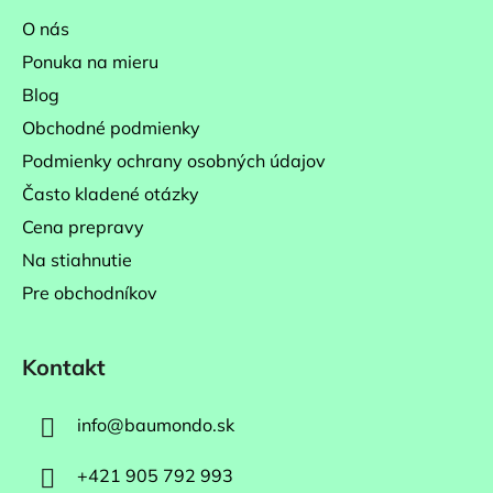
ä
O nás
t
Ponuka na mieru
i
Blog
e
Obchodné podmienky
Podmienky ochrany osobných údajov
Často kladené otázky
Cena prepravy
Na stiahnutie
Pre obchodníkov
Kontakt
info
@
baumondo.sk
+421 905 792 993