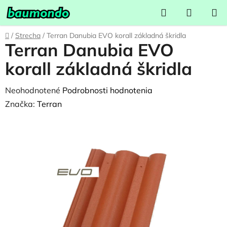
Prejsť
Hľadať
NÁKUP
na
KOŠÍK
obsah
Domov
/
Strecha
/
Terran Danubia EVO korall základná škridla
Terran Danubia EVO
korall základná škridla
Priemerné
Neohodnotené
Podrobnosti hodnotenia
hodnotenie
Značka:
Terran
produktu
je
0,0
z
5
hviezdičiek.