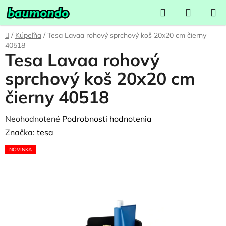
Prejsť
Hľadať
NÁKUP
na
KOŠÍK
obsah
Domov
/
Kúpeľňa
/
Tesa Lavaa rohový sprchový koš 20x20 cm čierny
40518
Tesa Lavaa rohový
sprchový koš 20x20 cm
čierny 40518
Priemerné
Neohodnotené
Podrobnosti hodnotenia
hodnotenie
Značka:
tesa
produktu
NOVINKA
je
0,0
z
5
hviezdičiek.