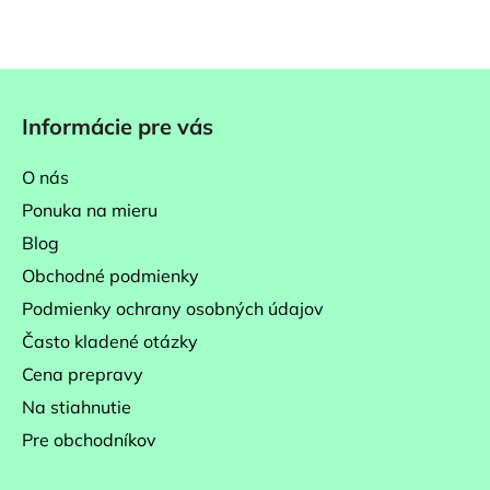
Z
á
Informácie pre vás
p
ä
O nás
t
Ponuka na mieru
i
Blog
e
Obchodné podmienky
Podmienky ochrany osobných údajov
Často kladené otázky
Cena prepravy
Na stiahnutie
Pre obchodníkov