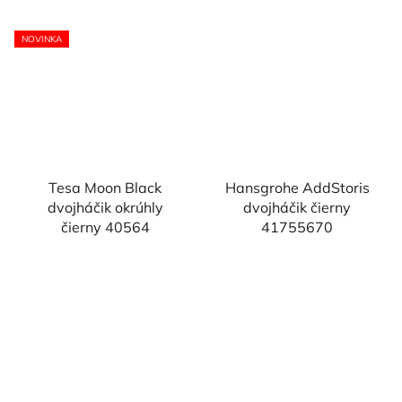
NOVINKA
Tesa Moon Black
Hansgrohe AddStoris
dvojháčik okrúhly
dvojháčik čierny
čierny 40564
41755670