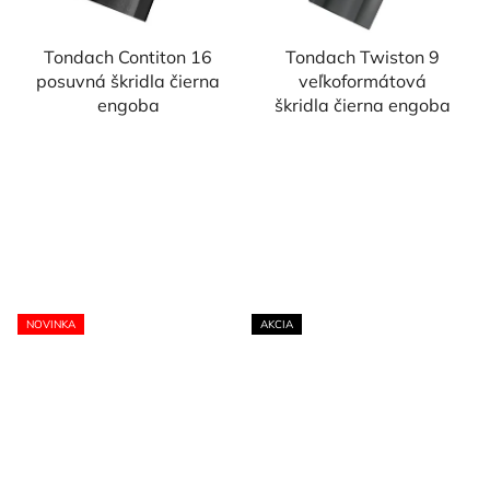
Tondach Contiton 16
Tondach Twiston 9
posuvná škridla čierna
veľkoformátová
engoba
škridla čierna engoba
NOVINKA
AKCIA