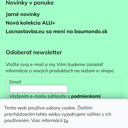
Novinky v ponuke
Jarné novinky
Nová kolekcia ALU+
Lacnastavba.eu sa mení na baumondo.sk
Odoberať newsletter
Vložte svoj e-mail a my Vám budeme zasielať
informácie o nových produktoch na našom e-shope.
Email
Vložením e-mailu súhlasíte s
podmienkami
ochrany osobných údajov
Tento web používa súbory cookie. Ďalším
prechádzaním tohto webu vyjadrujete súhlas s ich
PRIHLÁSIŤ SA
používaním. Viac informácií
tu
.