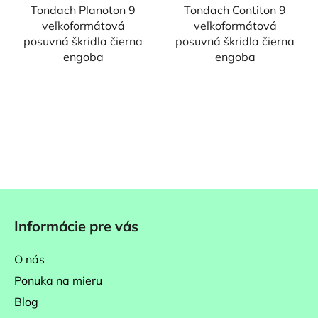
Tondach Planoton 9
Tondach Contiton 9
veľkoformátová
veľkoformátová
posuvná škridla čierna
posuvná škridla čierna
engoba
engoba
Z
á
Informácie pre vás
p
ä
O nás
t
Ponuka na mieru
i
Blog
e