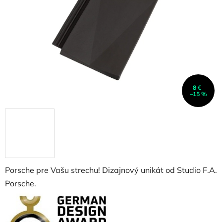
hviezdičiek.
8 €
–15 %
Porsche pre Vašu strechu! Dizajnový unikát od Studio F.A.
Porsche.