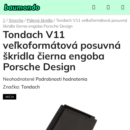
Prejsť
Hľadať
NÁKUP
na
KOŠÍK
obsah
Domov
/
Strecha
/
Pálená škridla
/
Tondach V11 veľkoformátová posuvná
škridla čierna engoba Porsche Design
Tondach V11
veľkoformátová posuvná
škridla čierna engoba
Porsche Design
Priemerné
Neohodnotené
Podrobnosti hodnotenia
hodnotenie
Značka:
Tondach
produktu
AKCIA
je
0,0
z
5