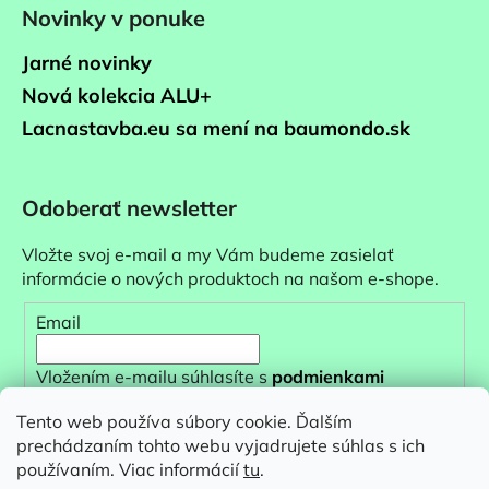
Novinky v ponuke
Jarné novinky
Nová kolekcia ALU+
Lacnastavba.eu sa mení na baumondo.sk
Odoberať newsletter
Vložte svoj e-mail a my Vám budeme zasielať
informácie o nových produktoch na našom e-shope.
Email
Vložením e-mailu súhlasíte s
podmienkami
ochrany osobných údajov
Tento web používa súbory cookie. Ďalším
prechádzaním tohto webu vyjadrujete súhlas s ich
PRIHLÁSIŤ SA
používaním. Viac informácií
tu
.