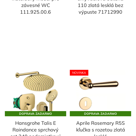
závesné WC
110 zlatá lesklá bez
111.925.00.6
výpuste 71712990
NOVINKA
DOPRAVA ZADARMO
DOPRAVA ZADARMO
Hansgrohe Talis E
Aprile Rosemary R5S
Raindance sprchový
kľučka s rozetou zlatá