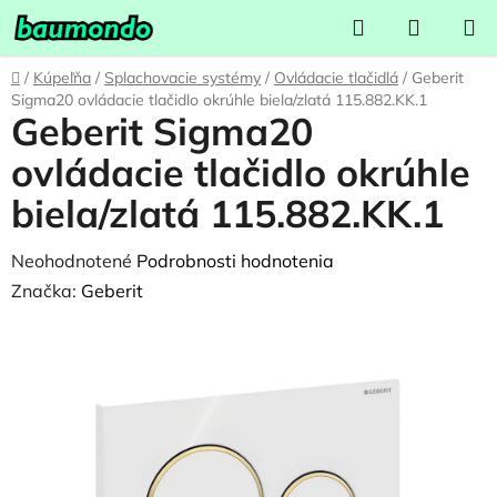
Prejsť
Hľadať
NÁKUP
na
KOŠÍK
obsah
Domov
/
Kúpeľňa
/
Splachovacie systémy
/
Ovládacie tlačidlá
/
Geberit
Sigma20 ovládacie tlačidlo okrúhle biela/zlatá 115.882.KK.1
Geberit Sigma20
ovládacie tlačidlo okrúhle
biela/zlatá 115.882.KK.1
Priemerné
Neohodnotené
Podrobnosti hodnotenia
hodnotenie
Značka:
Geberit
produktu
je
0,0
z
5
hviezdičiek.