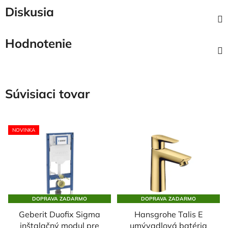
Diskusia
Hodnotenie
Súvisiaci tovar
NOVINKA
DOPRAVA ZADARMO
DOPRAVA ZADARMO
Geberit Duofix Sigma
Hansgrohe Talis E
inštalačný modul pre
umývadlová batéria