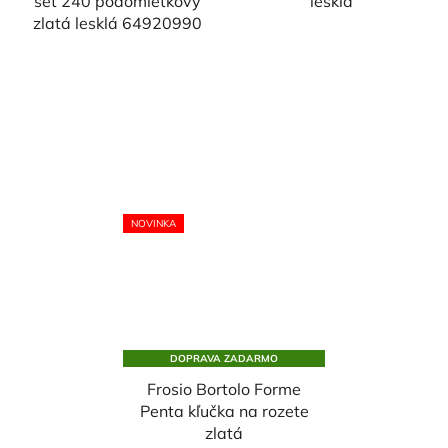
set 240 podomietkový
lesklá
zlatá lesklá 64920990
NOVINKA
DOPRAVA ZADARMO
Frosio Bortolo Forme
Penta kľučka na rozete
zlatá