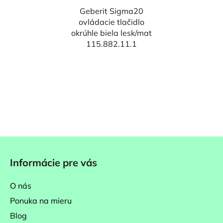
Geberit Sigma20
ovládacie tlačidlo
okrúhle biela lesk/mat
115.882.11.1
Z
á
Informácie pre vás
p
ä
O nás
t
Ponuka na mieru
i
Blog
e