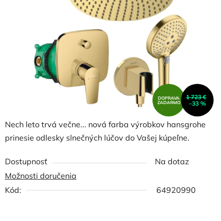
5
hviezdičiek.
1 723 €
DOPRAVA
ZADARMO
–33 %
Nech leto trvá večne... nová farba výrobkov hansgrohe
prinesie odlesky slnečných lúčov do Vašej kúpeľne.
Dostupnosť
Na dotaz
Možnosti doručenia
Kód:
64920990