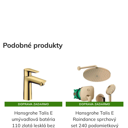
Podobné produkty
DOPRAVA ZADARMO
DOPRAVA ZADARMO
Hansgrohe Talis E
Hansgrohe Talis E
umývadlová batéria
Raindance sprchový
110 zlatá lesklá bez
set 240 podomietkový