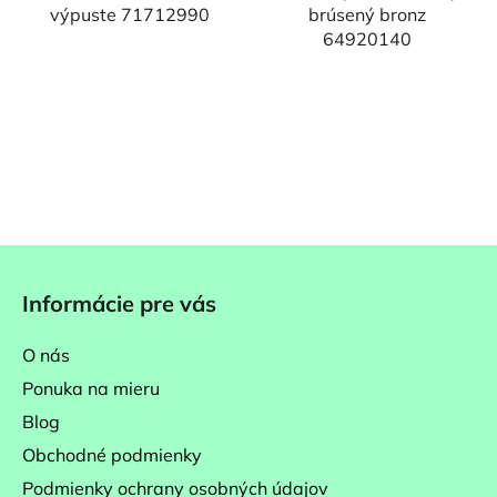
výpuste 71712990
brúsený bronz
64920140
Z
á
Informácie pre vás
p
ä
O nás
t
Ponuka na mieru
i
Blog
e
Obchodné podmienky
Podmienky ochrany osobných údajov