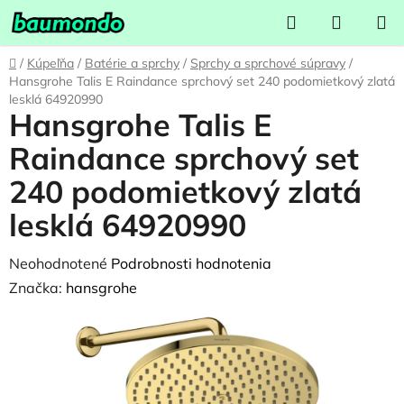
Prejsť
Hľadať
NÁKUP
na
KOŠÍK
obsah
Domov
/
Kúpeľňa
/
Batérie a sprchy
/
Sprchy a sprchové súpravy
/
Hansgrohe Talis E Raindance sprchový set 240 podomietkový zlatá
lesklá 64920990
Hansgrohe Talis E
Raindance sprchový set
240 podomietkový zlatá
lesklá 64920990
Priemerné
Neohodnotené
Podrobnosti hodnotenia
hodnotenie
Značka:
hansgrohe
produktu
je
0,0
z