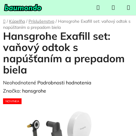
Prejsť
Hľadať
NÁKUP
na
KOŠÍK
obsah
Domov
/
Kúpeľňa
/
Príslušenstvo
/
Hansgrohe Exafill set: vaňový odtok s
napúšťaním a prepadom biela
Hansgrohe Exafill set:
vaňový odtok s
napúšťaním a prepadom
biela
Priemerné
Neohodnotené
Podrobnosti hodnotenia
hodnotenie
Značka:
hansgrohe
produktu
NOVINKA
je
0,0
z
5