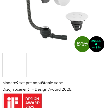
hviezdičiek.
399,13
DOPRAVA
€
ZADARMO
–41 %
Moderný set pre napúšťanie vane.
Dizajn ocenený iF Design Award 2025.