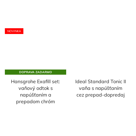
NOVINKA
DOPRAVA ZADARMO
Hansgrohe Exafill set:
Ideal Standard Tonic II
vaňový odtok s
vaňa s napúšťaním
napúšťaním a
cez prepad-dopredaj
prepadom chróm