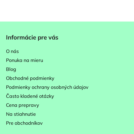
Z
á
Informácie pre vás
p
ä
O nás
t
Ponuka na mieru
i
Blog
e
Obchodné podmienky
Podmienky ochrany osobných údajov
Často kladené otázky
Cena prepravy
Na stiahnutie
Pre obchodníkov