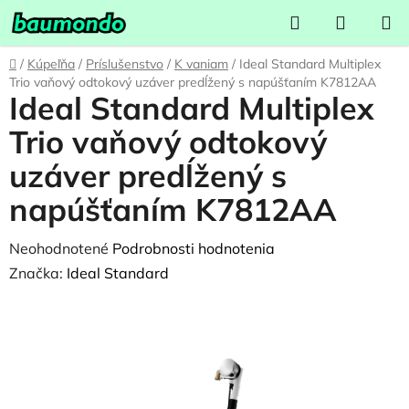
Prejsť
Hľadať
NÁKUP
na
KOŠÍK
obsah
Domov
/
Kúpeľňa
/
Príslušenstvo
/
K vaniam
/
Ideal Standard Multiplex
Trio vaňový odtokový uzáver predĺžený s napúšťaním K7812AA
Ideal Standard Multiplex
Trio vaňový odtokový
uzáver predĺžený s
napúšťaním K7812AA
Priemerné
Neohodnotené
Podrobnosti hodnotenia
hodnotenie
Značka:
Ideal Standard
produktu
je
0,0
z
5