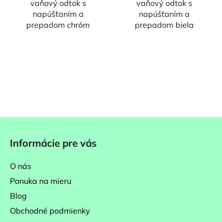
vaňový odtok s
vaňový odtok s
napúšťaním a
napúšťaním a
prepadom chróm
prepadom biela
Z
á
Informácie pre vás
p
ä
O nás
t
Ponuka na mieru
i
Blog
e
Obchodné podmienky