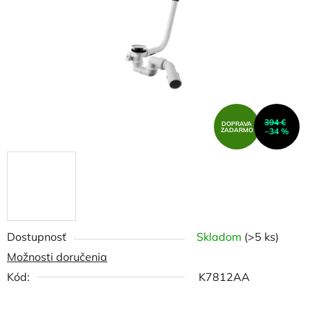
hviezdičiek.
394 €
DOPRAVA
ZADARMO
–34 %
Dostupnosť
Skladom
(>5 ks)
Možnosti doručenia
Kód:
K7812AA