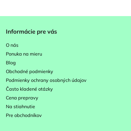
Z
á
Informácie pre vás
p
ä
O nás
t
Ponuka na mieru
i
Blog
e
Obchodné podmienky
Podmienky ochrany osobných údajov
Často kladené otázky
Cena prepravy
Na stiahnutie
Pre obchodníkov