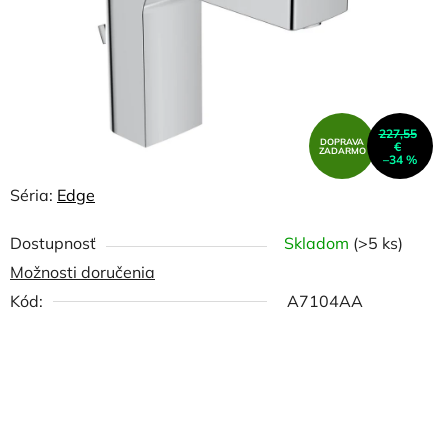
227,55
DOPRAVA
€
ZADARMO
–34 %
Séria:
Edge
Dostupnosť
Skladom
(>5 ks)
Možnosti doručenia
Kód:
A7104AA