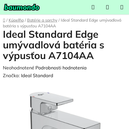
Prejsť
Hľadať
NÁKUP
na
KOŠÍK
obsah
Domov
/
Kúpeľňa
/
Batérie a sprchy
/
Ideal Standard Edge umývadlová
batéria s výpusťou A7104AA
Ideal Standard Edge
umývadlová batéria s
výpusťou A7104AA
Priemerné
Neohodnotené
Podrobnosti hodnotenia
hodnotenie
Značka:
Ideal Standard
produktu
je
0,0
z
5
hviezdičiek.