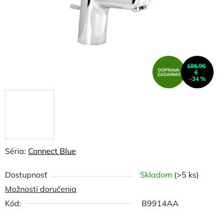
186,96
DOPRAVA
€
ZADARMO
–34 %
Séria:
Connect Blue
Dostupnosť
Skladom
(>5 ks)
Možnosti doručenia
Kód:
B9914AA