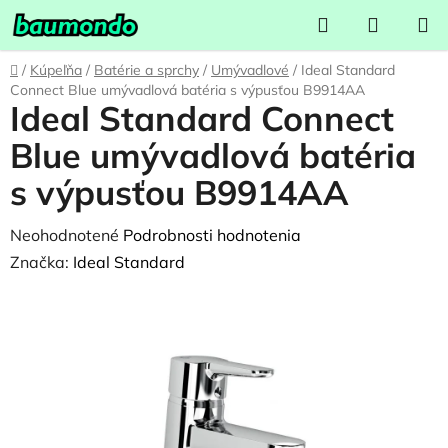
Prejsť
Hľadať
NÁKUP
na
KOŠÍK
obsah
Domov
/
Kúpeľňa
/
Batérie a sprchy
/
Umývadlové
/
Ideal Standard
Connect Blue umývadlová batéria s výpusťou B9914AA
Ideal Standard Connect
Blue umývadlová batéria
s výpusťou B9914AA
Priemerné
Neohodnotené
Podrobnosti hodnotenia
hodnotenie
Značka:
Ideal Standard
produktu
je
0,0
z
5
hviezdičiek.