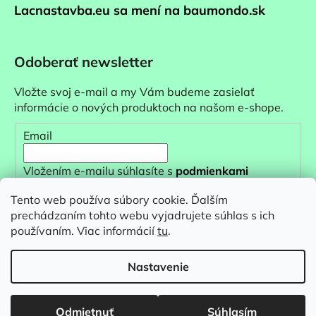
Lacnastavba.eu sa mení na baumondo.sk
Odoberať newsletter
Vložte svoj e-mail a my Vám budeme zasielať
informácie o nových produktoch na našom e-shope.
Email
Vložením e-mailu súhlasíte s
podmienkami
ochrany osobných údajov
Tento web používa súbory cookie. Ďalším
prechádzaním tohto webu vyjadrujete súhlas s ich
PRIHLÁSIŤ SA
používaním. Viac informácií
tu
.
Nastavenie
Vytvoril Shoptet
&
Odmietnuť
Súhlasím