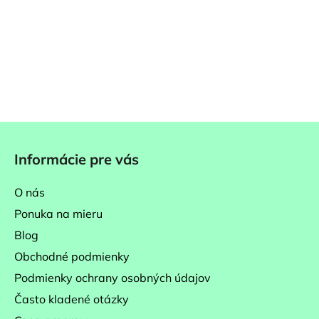
Z
á
Informácie pre vás
p
ä
O nás
t
Ponuka na mieru
i
Blog
e
Obchodné podmienky
Podmienky ochrany osobných údajov
Často kladené otázky