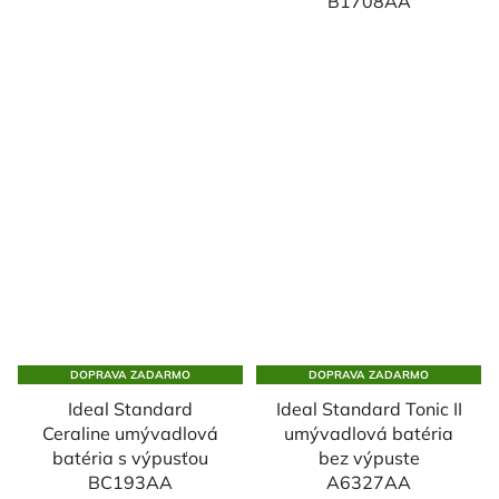
B1708AA
DOPRAVA ZADARMO
DOPRAVA ZADARMO
Ideal Standard
Ideal Standard Tonic II
Ceraline umývadlová
umývadlová batéria
batéria s výpusťou
bez výpuste
BC193AA
A6327AA