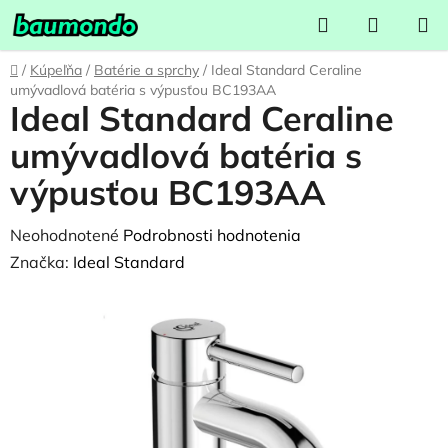
Prejsť
Hľadať
NÁKUP
na
KOŠÍK
obsah
Domov
/
Kúpeľňa
/
Batérie a sprchy
/
Ideal Standard Ceraline
umývadlová batéria s výpusťou BC193AA
Ideal Standard Ceraline
umývadlová batéria s
výpusťou BC193AA
Priemerné
Neohodnotené
Podrobnosti hodnotenia
hodnotenie
Značka:
Ideal Standard
produktu
je
0,0
z
5
hviezdičiek.