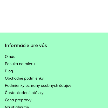
Z
á
Informácie pre vás
p
ä
O nás
t
Ponuka na mieru
i
Blog
e
Obchodné podmienky
Podmienky ochrany osobných údajov
Často kladené otázky
Cena prepravy
Na stiahnutie