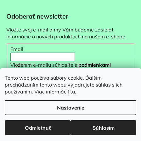
Odoberať newsletter
Vložte svoj e-mail a my Vám budeme zasielať
informácie o nových produktoch na našom e-shope.
Email
Vložením e-mailu súhlasíte s
podmienkami
ochrany osobných údajov
Tento web používa súbory cookie. Ďalším
prechádzaním tohto webu vyjadrujete súhlas s ich
PRIHLÁSIŤ SA
používaním. Viac informácií
tu
.
Nastavenie
Vytvoril Shoptet
&
Odmietnuť
Súhlasím
Copyright 2026
baumondo
. Všetky práva vyhradené.