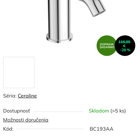
116,85
DOPRAVA
€
ZADARMO
–28 %
Séria:
Ceraline
Dostupnosť
Skladom
(>5 ks)
Možnosti doručenia
Kód:
BC193AA