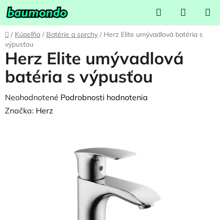
Prejsť
Hľadať
NÁKUP
na
KOŠÍK
obsah
Domov
/
Kúpeľňa
/
Batérie a sprchy
/
Herz Elite umývadlová batéria s
výpusťou
Herz Elite umývadlová
batéria s výpusťou
Priemerné
Neohodnotené
Podrobnosti hodnotenia
hodnotenie
Značka:
Herz
produktu
je
0,0
z
5
hviezdičiek.