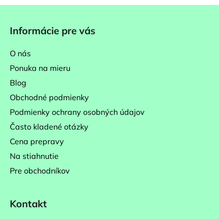
Z
á
Informácie pre vás
p
ä
O nás
t
Ponuka na mieru
i
Blog
e
Obchodné podmienky
Podmienky ochrany osobných údajov
Často kladené otázky
Cena prepravy
Na stiahnutie
Pre obchodníkov
Kontakt