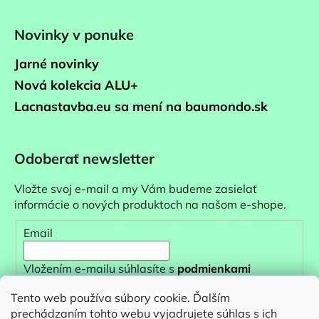
Novinky v ponuke
Jarné novinky
Nová kolekcia ALU+
Lacnastavba.eu sa mení na baumondo.sk
Odoberať newsletter
Vložte svoj e-mail a my Vám budeme zasielať
informácie o nových produktoch na našom e-shope.
Email
Vložením e-mailu súhlasíte s
podmienkami
ochrany osobných údajov
Tento web používa súbory cookie. Ďalším
prechádzaním tohto webu vyjadrujete súhlas s ich
PRIHLÁSIŤ SA