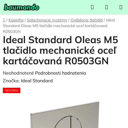
Prejsť
Hľadať
NÁKUP
na
KOŠÍK
obsah
Domov
/
Kúpeľňa
/
Splachovacie systémy
/
Ovládacie tlačidlá
/
Ideal
Standard Oleas M5 tlačidlo mechanické oceľ kartáčovaná
R0503GN
Ideal Standard Oleas M5
tlačidlo mechanické oceľ
kartáčovaná R0503GN
Priemerné
Neohodnotené
Podrobnosti hodnotenia
hodnotenie
Značka:
Ideal Standard
produktu
NOVINKA
je
0,0
z
5
hviezdičiek.