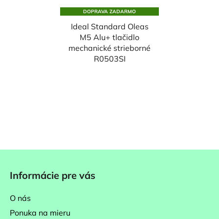
DOPRAVA ZADARMO
Ideal Standard Oleas
M5 Alu+ tlačidlo
mechanické strieborné
R0503SI
Z
á
Informácie pre vás
p
ä
O nás
t
Ponuka na mieru
i