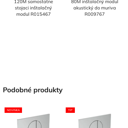
120M samostatne
80M inštalačný modul
stojaci inštalačný
akustický do muriva
modul R015467
R009767
Podobné produkty
NOVINKA
TIP