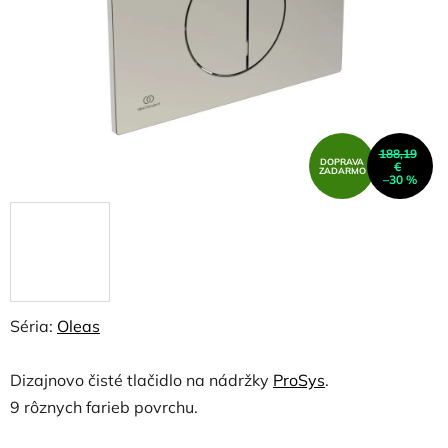
188,19
DOPRAVA
€
ZADARMO
–30 %
Séria:
Oleas
Dizajnovo čisté tlačidlo na nádržky
ProSys
.
9 rôznych farieb povrchu.