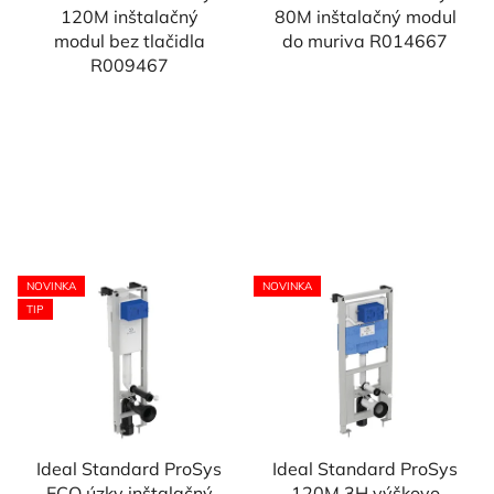
120M inštalačný
80M inštalačný modul
modul bez tlačidla
do muriva R014667
R009467
NOVINKA
NOVINKA
TIP
Ideal Standard ProSys
Ideal Standard ProSys
ECO úzky inštalačný
120M 3H výškovo