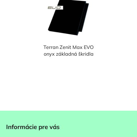
Terran Zenit Max EVO
onyx základná škridla
Z
á
Informácie pre vás
p