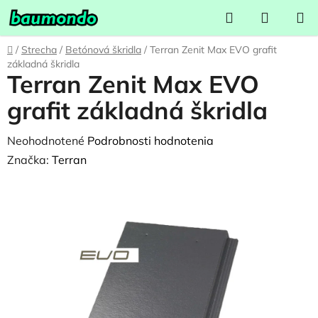
Prejsť
Hľadať
NÁKUP
na
KOŠÍK
obsah
Domov
/
Strecha
/
Betónová škridla
/
Terran Zenit Max EVO grafit
základná škridla
Terran Zenit Max EVO
grafit základná škridla
Priemerné
Neohodnotené
Podrobnosti hodnotenia
hodnotenie
Značka:
Terran
produktu
je
0,0
z
5
hviezdičiek.