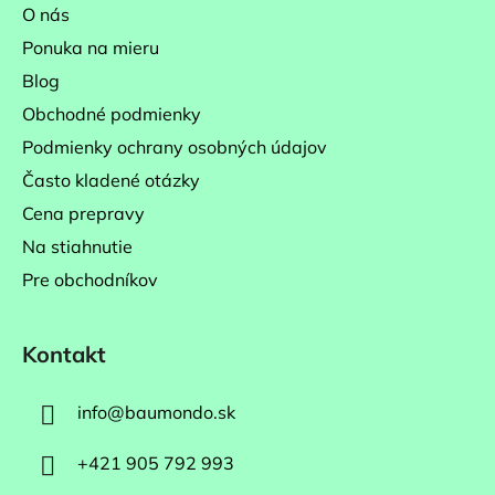
ä
O nás
t
Ponuka na mieru
i
Blog
e
Obchodné podmienky
Podmienky ochrany osobných údajov
Často kladené otázky
Cena prepravy
Na stiahnutie
Pre obchodníkov
Kontakt
info
@
baumondo.sk
+421 905 792 993