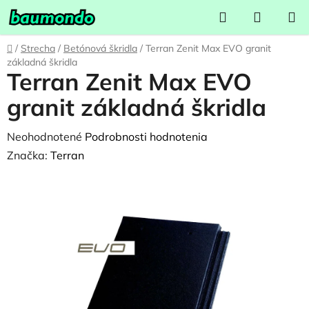
Prejsť
Hľadať
NÁKUP
na
KOŠÍK
obsah
Domov
/
Strecha
/
Betónová škridla
/
Terran Zenit Max EVO granit
základná škridla
Terran Zenit Max EVO
granit základná škridla
Priemerné
Neohodnotené
Podrobnosti hodnotenia
hodnotenie
Značka:
Terran
produktu
je
0,0
z
5
hviezdičiek.