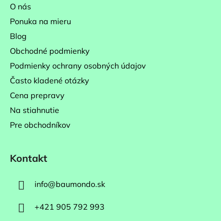
ä
O nás
t
Ponuka na mieru
i
Blog
e
Obchodné podmienky
Podmienky ochrany osobných údajov
Často kladené otázky
Cena prepravy
Na stiahnutie
Pre obchodníkov
Kontakt
info
@
baumondo.sk
+421 905 792 993