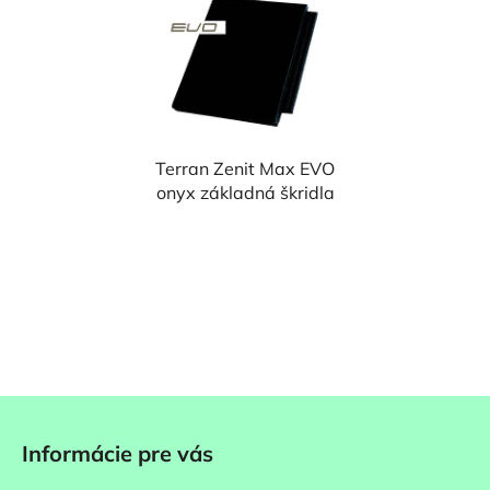
Terran Zenit Max EVO
onyx základná škridla
Z
á
Informácie pre vás
p