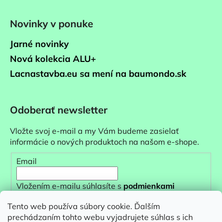
Novinky v ponuke
Jarné novinky
Nová kolekcia ALU+
Lacnastavba.eu sa mení na baumondo.sk
Odoberať newsletter
Vložte svoj e-mail a my Vám budeme zasielať
informácie o nových produktoch na našom e-shope.
Email
Vložením e-mailu súhlasíte s
podmienkami
ochrany osobných údajov
Tento web používa súbory cookie. Ďalším
prechádzaním tohto webu vyjadrujete súhlas s ich
PRIHLÁSIŤ SA