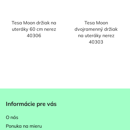
Tesa Moon držiak na
Tesa Moon
uteráky 60 cm nerez
dvojramenný držiak
40306
na uteráky nerez
40303
Z
á
Informácie pre vás
p
ä
O nás
t
Ponuka na mieru
i