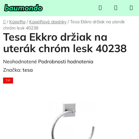
Prejsť
Hľadať
NÁKUP
na
KOŠÍK
obsah
Domov
/
Kúpeľňa
/
Kúpeľňové doplnky
/
Tesa Ekkro držiak na uterák
chróm lesk 40238
Tesa Ekkro držiak na
uterák chróm lesk 40238
Priemerné
Neohodnotené
Podrobnosti hodnotenia
hodnotenie
Značka:
tesa
produktu
TIP
je
0,0
z
5
hviezdičiek.