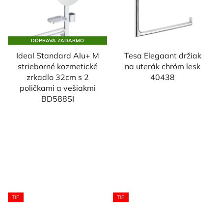
DOPRAVA ZADARMO
Ideal Standard Alu+ M
Tesa Elegaant držiak
strieborné kozmetické
na uterák chróm lesk
zrkadlo 32cm s 2
40438
poličkami a vešiakmi
BD588SI
TIP
TIP