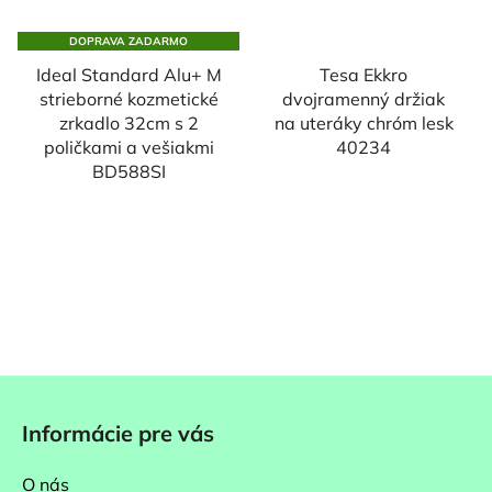
DOPRAVA ZADARMO
Ideal Standard Alu+ M
Tesa Ekkro
strieborné kozmetické
dvojramenný držiak
zrkadlo 32cm s 2
na uteráky chróm lesk
poličkami a vešiakmi
40234
BD588SI
Z
á
Informácie pre vás
p
ä
O nás