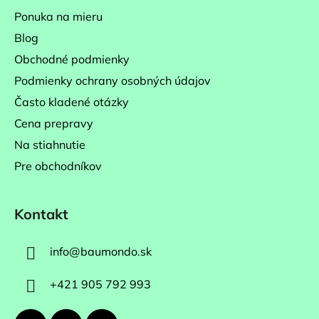
t
Ponuka na mieru
i
Blog
e
Obchodné podmienky
Podmienky ochrany osobných údajov
Často kladené otázky
Cena prepravy
Na stiahnutie
Pre obchodníkov
Kontakt
info
@
baumondo.sk
+421 905 792 993