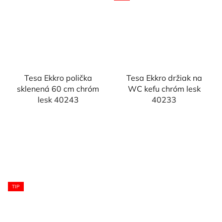
Tesa Ekkro polička
Tesa Ekkro držiak na
sklenená 60 cm chróm
WC kefu chróm lesk
lesk 40243
40233
TIP