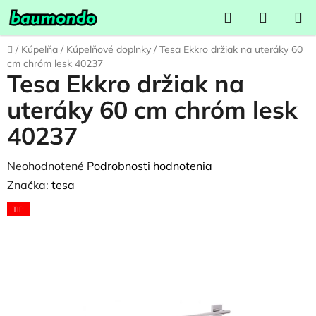
Prejsť
Hľadať
NÁKUP
na
KOŠÍK
obsah
Domov
/
Kúpeľňa
/
Kúpeľňové doplnky
/
Tesa Ekkro držiak na uteráky 60
cm chróm lesk 40237
Tesa Ekkro držiak na
uteráky 60 cm chróm lesk
40237
Priemerné
Neohodnotené
Podrobnosti hodnotenia
hodnotenie
Značka:
tesa
produktu
TIP
je
0,0
z
5
hviezdičiek.